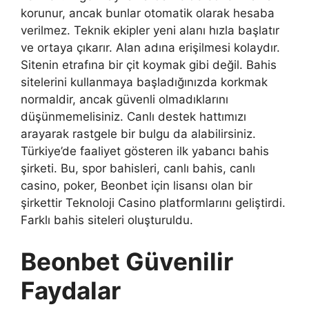
korunur, ancak bunlar otomatik olarak hesaba
verilmez. Teknik ekipler yeni alanı hızla başlatır
ve ortaya çıkarır. Alan adına erişilmesi kolaydır.
Sitenin etrafına bir çit koymak gibi değil. Bahis
sitelerini kullanmaya başladığınızda korkmak
normaldir, ancak güvenli olmadıklarını
düşünmemelisiniz. Canlı destek hattımızı
arayarak rastgele bir bulgu da alabilirsiniz.
Türkiye’de faaliyet gösteren ilk yabancı bahis
şirketi. Bu, spor bahisleri, canlı bahis, canlı
casino, poker, Beonbet için lisansı olan bir
şirkettir Teknoloji Casino platformlarını geliştirdi.
Farklı bahis siteleri oluşturuldu.
Beonbet Güvenilir
Faydalar