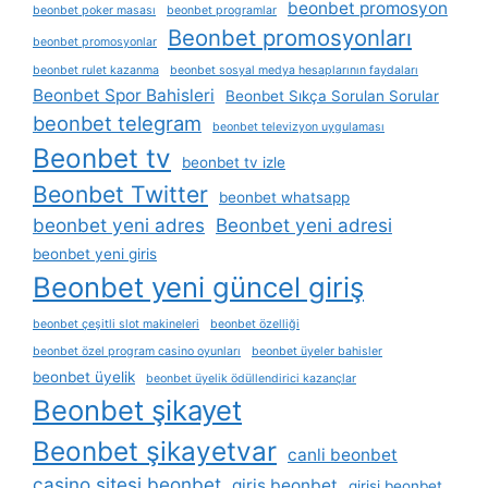
beonbet promosyon
beonbet poker masası
beonbet programlar
Beonbet promosyonları
beonbet promosyonlar
beonbet rulet kazanma
beonbet sosyal medya hesaplarının faydaları
Beonbet Spor Bahisleri
Beonbet Sıkça Sorulan Sorular
beonbet telegram
beonbet televizyon uygulaması
Beonbet tv
beonbet tv izle
Beonbet Twitter
beonbet whatsapp
beonbet yeni adres
Beonbet yeni adresi
beonbet yeni giris
Beonbet yeni güncel giriş
beonbet çeşitli slot makineleri
beonbet özelliği
beonbet özel program casino oyunları
beonbet üyeler bahisler
beonbet üyelik
beonbet üyelik ödüllendirici kazançlar
Beonbet şikayet
Beonbet şikayetvar
canli beonbet
casino sitesi beonbet
giris beonbet
girisi beonbet