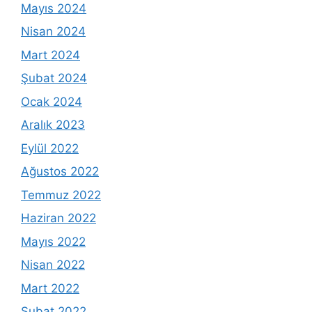
Mayıs 2024
Nisan 2024
Mart 2024
Şubat 2024
Ocak 2024
Aralık 2023
Eylül 2022
Ağustos 2022
Temmuz 2022
Haziran 2022
Mayıs 2022
Nisan 2022
Mart 2022
Şubat 2022