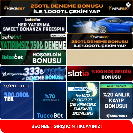
×
BEONBET GİRİŞ İÇİN TIKLAYINIZ!