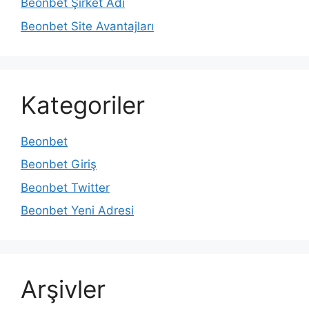
Beonbet Şirket Adı
Beonbet Site Avantajları
Kategoriler
Beonbet
Beonbet Giriş
Beonbet Twitter
Beonbet Yeni Adresi
Arşivler