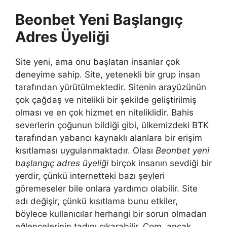
Beonbet Yeni Başlangıç
Adres Üyeliği
Site yeni, ama onu başlatan insanlar çok
deneyime sahip. Site, yetenekli bir grup insan
tarafından yürütülmektedir. Sitenin arayüzünün
çok çağdaş ve nitelikli bir şekilde geliştirilmiş
olması ve en çok hizmet en niteliklidir. Bahis
severlerin çoğunun bildiği gibi, ülkemizdeki BTK
tarafından yabancı kaynaklı alanlara bir erişim
kısıtlaması uygulanmaktadır. Olası
Beonbet yeni
başlangıç adres üyeliği
birçok insanın sevdiği bir
yerdir, çünkü internetteki bazı şeyleri
göremeseler bile onlara yardımcı olabilir. Site
adı değişir, çünkü kısıtlama bunu etkiler,
böylece kullanıcılar herhangi bir sorun olmadan
eğlencelerinin tadını çıkarabilir. Com, ancak