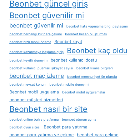
Beonbet güncel giriş
Beonbet güvenilir mi
beonbet güvenlir mi
beonbet hata yapmama bilgi paylaşımı
beonbet herhangi bir para çekme
beonbet hesap oluşturmak
Beonbet kayıt
beonbet hızlı mobil ödeme
Beonbet kaç oldu
beonbet kazanmaya başlama giriş
beonbet kullanıcı dostu
beonbet keyifli deneyim
beonbet kullanıcı puanları şikayet sayısı
beonbet lisans bilgileri
beonbet maç izleme
beonbet memnuniyet ön planda
beonbet mevcut konum
beonbet mobile deneyimi
Beonbet mobil uygulama
beonbet mobil uygulamalar
beonbet müşteri hizmetleri
Beonbet nasıl bir site
beonbet online bahis platformu
beonbet oturum açma
Beonbet para yatırma
beonbet oyun sitesi
beonbet para yatırma ve çekme
beonbet para çekme