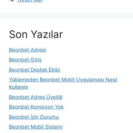
Son Yazılar
Beonbet Adresi
Beonbet Giriş
Beonbet Destek Ekibi
Yüklemeden Beonbet Mobil Uygulaması Nasıl
Kullanılır
Beonbet Adres Üyeliği
Beonbet Komisyon Yok
Beonbet İzin Durumu
Beonbet Mobil Sistemi