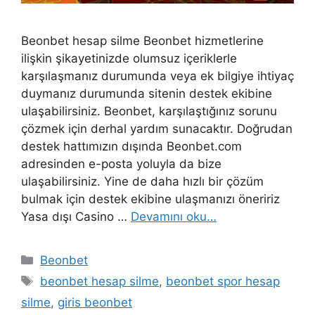
Beonbet hesap silme Beonbet hizmetlerine
ilişkin şikayetinizde olumsuz içeriklerle
karşılaşmanız durumunda veya ek bilgiye ihtiyaç
duymanız durumunda sitenin destek ekibine
ulaşabilirsiniz. Beonbet, karşılaştığınız sorunu
çözmek için derhal yardım sunacaktır. Doğrudan
destek hattımızın dışında Beonbet.com
adresinden e-posta yoluyla da bize
ulaşabilirsiniz. Yine de daha hızlı bir çözüm
bulmak için destek ekibine ulaşmanızı öneririz
Yasa dışı Casino …
Devamını oku…
Kategoriler
Beonbet
Etiketler
beonbet hesap silme
,
beonbet spor hesap
silme
,
giris beonbet