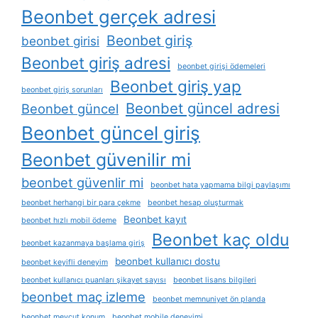
Beonbet gerçek adresi
Beonbet giriş
beonbet girisi
Beonbet giriş adresi
beonbet girişi ödemeleri
Beonbet giriş yap
beonbet giriş sorunları
Beonbet güncel adresi
Beonbet güncel
Beonbet güncel giriş
Beonbet güvenilir mi
beonbet güvenlir mi
beonbet hata yapmama bilgi paylaşımı
beonbet herhangi bir para çekme
beonbet hesap oluşturmak
Beonbet kayıt
beonbet hızlı mobil ödeme
Beonbet kaç oldu
beonbet kazanmaya başlama giriş
beonbet kullanıcı dostu
beonbet keyifli deneyim
beonbet kullanıcı puanları şikayet sayısı
beonbet lisans bilgileri
beonbet maç izleme
beonbet memnuniyet ön planda
beonbet mevcut konum
beonbet mobile deneyimi