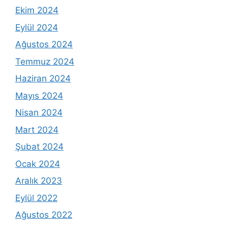
Ekim 2024
Eylül 2024
Ağustos 2024
Temmuz 2024
Haziran 2024
Mayıs 2024
Nisan 2024
Mart 2024
Şubat 2024
Ocak 2024
Aralık 2023
Eylül 2022
Ağustos 2022