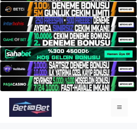
İçeriğe
atla
Menü