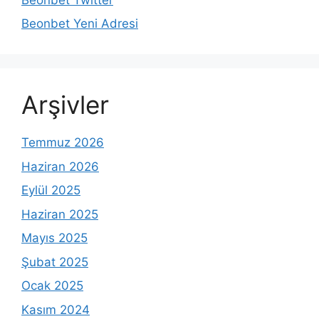
Beonbet Yeni Adresi
Arşivler
Temmuz 2026
Haziran 2026
Eylül 2025
Haziran 2025
Mayıs 2025
Şubat 2025
Ocak 2025
Kasım 2024