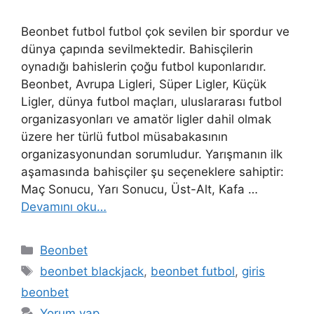
Beonbet futbol futbol çok sevilen bir spordur ve
dünya çapında sevilmektedir. Bahisçilerin
oynadığı bahislerin çoğu futbol kuponlarıdır.
Beonbet, Avrupa Ligleri, Süper Ligler, Küçük
Ligler, dünya futbol maçları, uluslararası futbol
organizasyonları ve amatör ligler dahil olmak
üzere her türlü futbol müsabakasının
organizasyonundan sorumludur. Yarışmanın ilk
aşamasında bahisçiler şu seçeneklere sahiptir:
Maç Sonucu, Yarı Sonucu, Üst-Alt, Kafa …
Devamını oku…
Kategoriler
Beonbet
Etiketler
beonbet blackjack
,
beonbet futbol
,
giris
beonbet
Yorum yap