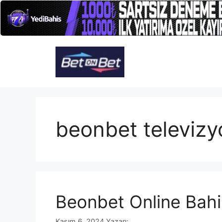
İçeriğe
atla
beonbet televiz
Beonbet Online Bahi
Kasım 6, 2024
Yazarı: