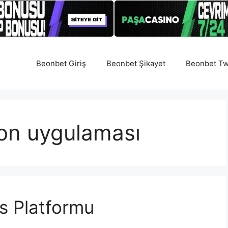
Beonbet Giriş
Beonbet Şikayet
Beonbet Tw
yon uygulaması
s Platformu