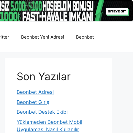
itter
Beonbet Yeni Adresi
Beonbet
Son Yazılar
Beonbet Adresi
Beonbet Giriş
Beonbet Destek Ekibi
Yüklemeden Beonbet Mobil
Uygulaması Nasıl Kullanılır