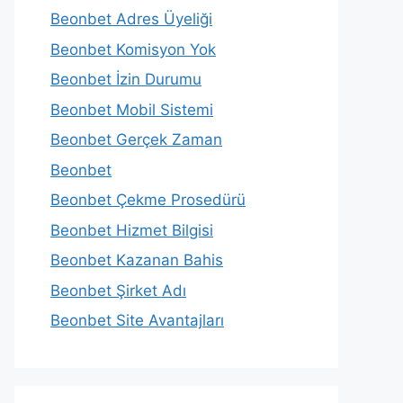
Beonbet Adres Üyeliği
Beonbet Komisyon Yok
Beonbet İzin Durumu
Beonbet Mobil Sistemi
Beonbet Gerçek Zaman
Beonbet
Beonbet Çekme Prosedürü
Beonbet Hizmet Bilgisi
Beonbet Kazanan Bahis
Beonbet Şirket Adı
Beonbet Site Avantajları