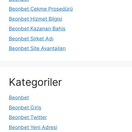
Beonbet Çekme Prosedürü
Beonbet Hizmet Bilgisi
Beonbet Kazanan Bahis
Beonbet Şirket Adı
Beonbet Site Avantajları
Kategoriler
Beonbet
Beonbet Giriş
Beonbet Twitter
Beonbet Yeni Adresi