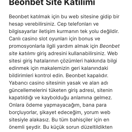
Beonbet Site Katılımı
Beonbet katılmak için bu web sitesine gidip bir
hesap verebilirsiniz. Cep telefonları ve
bilgisayarlar iletişim kurmanın tek yolu değildir.
Canlı casino slot oyunları için bonus ve
promosyonlarla ilgili yardım almak için
Beonbet
site katılımı
giriş adresini kullanabilirsiniz. Web
sitesi giriş hatalarının çözümleri hakkında bilgi
edinmek için makalemizin geri kalanındaki
bildirimleri kontrol edin. Beonbet kapalıdır.
Yabancı casino sitesinin yasak ve alan adı
güncellemelerini tüketen giriş adresi, sitenin
kapatıldığı ve kaybolduğu anlamına gelmez.
Onlara ödeme yapmayacağım, bana para
borçluyorlar, şikayet edeceğim, yorum web
sitesiyle alakasız. Bu tüm bahisçiler için en
önemli şeydir. Bu küçük sorun düzeltildikten