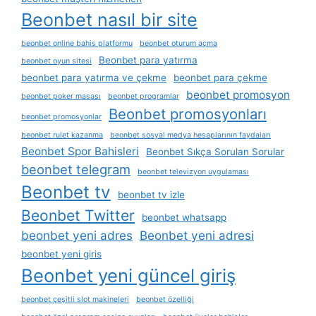
Beonbet nasıl bir site
beonbet online bahis platformu
beonbet oturum açma
Beonbet para yatırma
beonbet oyun sitesi
beonbet para yatırma ve çekme
beonbet para çekme
beonbet promosyon
beonbet poker masası
beonbet programlar
Beonbet promosyonları
beonbet promosyonlar
beonbet rulet kazanma
beonbet sosyal medya hesaplarının faydaları
Beonbet Spor Bahisleri
Beonbet Sıkça Sorulan Sorular
beonbet telegram
beonbet televizyon uygulaması
Beonbet tv
beonbet tv izle
Beonbet Twitter
beonbet whatsapp
beonbet yeni adres
Beonbet yeni adresi
beonbet yeni giris
Beonbet yeni güncel giriş
beonbet çeşitli slot makineleri
beonbet özelliği