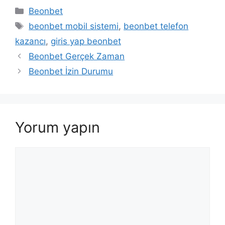
Kategoriler
Beonbet
Etiketler
beonbet mobil sistemi
,
beonbet telefon
kazancı
,
giris yap beonbet
Yazı
Beonbet Gerçek Zaman
dolaşımı
Beonbet İzin Durumu
Yorum yapın
Yorum