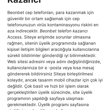
Beonbet cep telefonları, para kazanmak için
güvenilir bir ortam sağlamak için cep
telefonunuzun virüs kontaminasyonu riskini en
aza indirecektir.
Beonbet telefon kazancı
Access. Siteye erişimde sorunlar olmasına
rağmen, sitenin üyelik programında sağlanan
kişisel iletişim bilgileri aracılığıyla kullanıcılarına
sürekli bildirimler gönderdiği iyi bilinmektedir.
Web sitesi adresini veya adını değiştirdiğinizde,
kullanıcılarınıza bir e -posta veya kısa mesaj
göndererek bildirirsiniz Siteye birleştirilmesi
kolaydır, ancak tasarım mobil cihazlar için çok iyi
değildir. Çok basit ve hızlı bir işlem olarak
gerçekleştirilen üyelik sürecinde, site üyelik
programının yapıldığı sayfaya ulaşması
gerekmektedir. Üyelik programı sayfasına