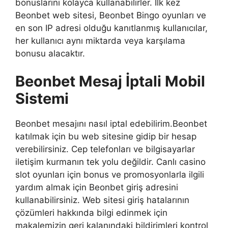
bonuslarını kolayca kullanabilirler. İlk kez
Beonbet web sitesi, Beonbet Bingo oyunları ve
en son IP adresi olduğu kanıtlanmış kullanıcılar,
her kullanıcı aynı miktarda veya karşılama
bonusu alacaktır.
Beonbet Mesaj İptali Mobil
Sistemi
Beonbet mesajını nasıl iptal edebilirim.Beonbet
katılmak için bu web sitesine gidip bir hesap
verebilirsiniz. Cep telefonları ve bilgisayarlar
iletişim kurmanın tek yolu değildir. Canlı casino
slot oyunları için bonus ve promosyonlarla ilgili
yardım almak için Beonbet giriş adresini
kullanabilirsiniz. Web sitesi giriş hatalarının
çözümleri hakkında bilgi edinmek için
makalemizin geri kalanındaki bildirimleri kontrol