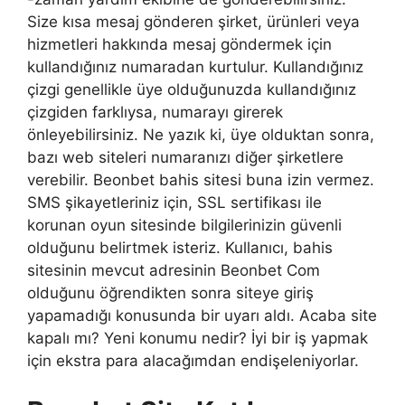
Size kısa mesaj gönderen şirket, ürünleri veya
hizmetleri hakkında mesaj göndermek için
kullandığınız numaradan kurtulur. Kullandığınız
çizgi genellikle üye olduğunuzda kullandığınız
çizgiden farklıysa, numarayı girerek
önleyebilirsiniz. Ne yazık ki, üye olduktan sonra,
bazı web siteleri numaranızı diğer şirketlere
verebilir. Beonbet bahis sitesi buna izin vermez.
SMS şikayetleriniz için, SSL sertifikası ile
korunan oyun sitesinde bilgilerinizin güvenli
olduğunu belirtmek isteriz. Kullanıcı, bahis
sitesinin mevcut adresinin Beonbet Com
olduğunu öğrendikten sonra siteye giriş
yapamadığı konusunda bir uyarı aldı. Acaba site
kapalı mı? Yeni konumu nedir? İyi bir iş yapmak
için ekstra para alacağımdan endişeleniyorlar.