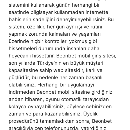
sistemini kullanarak günün herhangi bir
saatinde bilgisayar kullanmadan internette
bahislerin sadeliğini deneyimleyebilirsiniz. Bu
sistem, özellikle her gün aynı işi ve rutini
yapmak zorunda kalmaları ve yaşamları
üzerinde hiçbir kontrolleri yokmuş gibi
hissetmeleri durumunda insanları daha
heyecanlı hissettirir. Beonbet mobil giriş sitesi,
son yıllarda Türkiye’nin en büyük müşteri
kapasitesine sahip web sitesidir, karlı ve
güçlüdür, bu nedenle her zaman başarılı
olabilirsiniz. Herhangi bir uygulamayı
indirmeden Beonbet mobil sitesine girdiğiniz
andan itibaren, oyunu otomatik tarayıcıdan
kolayca oynayabilirsiniz, böylece cebinizden
zaman ve para kazanabilirsiniz. Üyelik
prosedürünü tamamladıktan sonra, Beonbet
aracılığıyla cep telefonunuzda, yatırdığınız