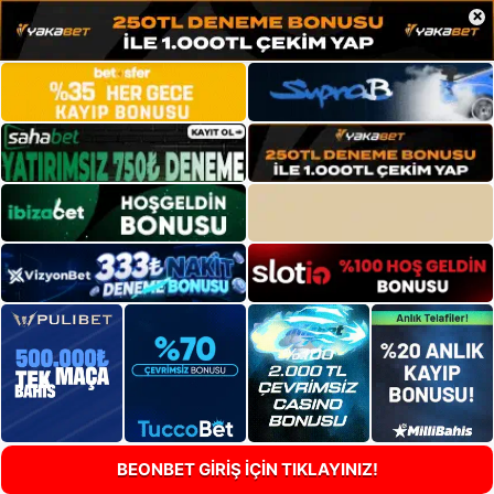
×
BEONBET GİRİŞ İÇİN TIKLAYINIZ!