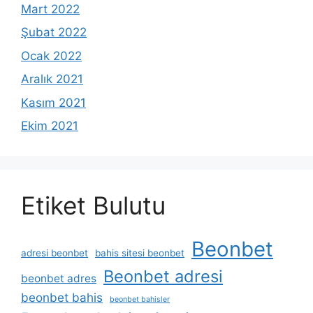
Mart 2022
Şubat 2022
Ocak 2022
Aralık 2021
Kasım 2021
Ekim 2021
Etiket Bulutu
Beonbet
adresi beonbet
bahis sitesi beonbet
Beonbet adresi
beonbet adres
beonbet bahis
beonbet bahisler