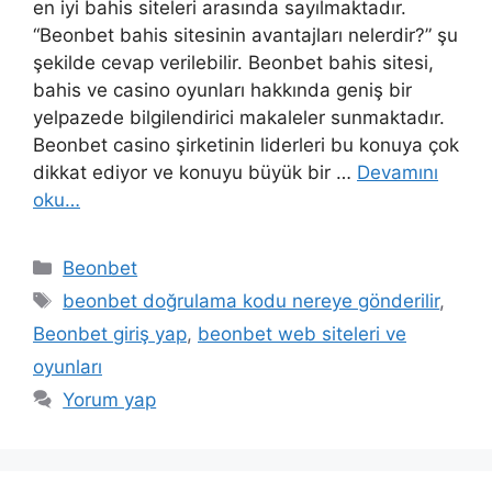
en iyi bahis siteleri arasında sayılmaktadır.
“Beonbet bahis sitesinin avantajları nelerdir?” şu
şekilde cevap verilebilir. Beonbet bahis sitesi,
bahis ve casino oyunları hakkında geniş bir
yelpazede bilgilendirici makaleler sunmaktadır.
Beonbet casino şirketinin liderleri bu konuya çok
dikkat ediyor ve konuyu büyük bir …
Devamını
oku…
Kategoriler
Beonbet
Etiketler
beonbet doğrulama kodu nereye gönderilir
,
Beonbet giriş yap
,
beonbet web siteleri ve
oyunları
Yorum yap