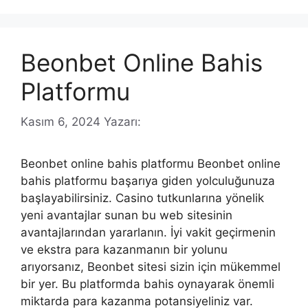
Beonbet Online Bahis
Platformu
Kasım 6, 2024
Yazarı:
Beonbet online bahis platformu Beonbet online
bahis platformu başarıya giden yolculuğunuza
başlayabilirsiniz. Casino tutkunlarına yönelik
yeni avantajlar sunan bu web sitesinin
avantajlarından yararlanın. İyi vakit geçirmenin
ve ekstra para kazanmanın bir yolunu
arıyorsanız, Beonbet sitesi sizin için mükemmel
bir yer. Bu platformda bahis oynayarak önemli
miktarda para kazanma potansiyeliniz var.