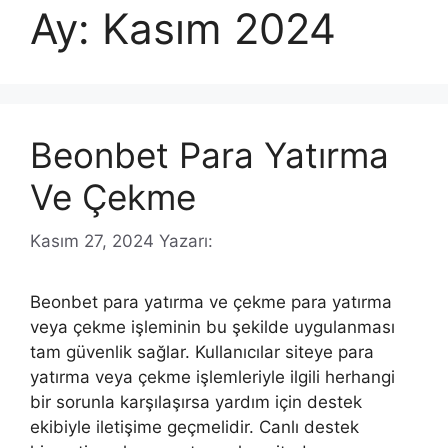
Ay:
Kasım 2024
Beonbet Para Yatırma
Ve Çekme
Kasım 27, 2024
Yazarı:
Beonbet para yatırma ve çekme para yatırma
veya çekme işleminin bu şekilde uygulanması
tam güvenlik sağlar. Kullanıcılar siteye para
yatırma veya çekme işlemleriyle ilgili herhangi
bir sorunla karşılaşırsa yardım için destek
ekibiyle iletişime geçmelidir. Canlı destek