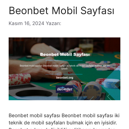
Beonbet Mobil Sayfası
Kasım 16, 2024
Yazarı:
Beonbet mobil sayfası Beonbet mobil sayfası iki
teknik de mobil sayfaları bulmak için en iyisidir.