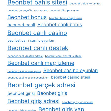
Beonbet bahis sitesi
beonbet belge koruması
beonbet belgeye i̇htiyacı var mı
beonbet bilgi paylaşımı
Beonbet bonus
beonbet bonus başvurusu
Beonbet canlı bahis
beonbet canli
Beonbet canlı casino
beonbet canlı casino oyunları
Beonbet canlı destek
beonbet canlı destek adresi
beonbet canlı destek sistemi
Beonbet canlı maç izleme
Beonbet casino oyunları
beonbet casino komisyonu
beonbet casino sitesi
beonbet casino oyun seçenekleri
Beonbet gerçek adresi
Beonbet giriş
beonbet girisi
Beonbet giriş adresi
beonbet girişi ödemeleri
Beonbet giriş yap
beonbet giriş sorunları