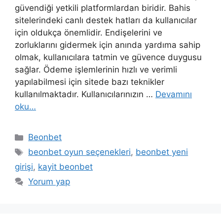
güvendiği yetkili platformlardan biridir. Bahis
sitelerindeki canlı destek hatları da kullanıcılar
için oldukça önemlidir. Endişelerini ve
zorluklarını gidermek için anında yardıma sahip
olmak, kullanıcılara tatmin ve güvence duygusu
sağlar. Ödeme işlemlerinin hızlı ve verimli
yapılabilmesi için sitede bazı teknikler
kullanılmaktadır. Kullanıcılarınızın …
Devamını
oku…
Kategoriler
Beonbet
Etiketler
beonbet oyun seçenekleri
,
beonbet yeni
girişi
,
kayit beonbet
Yorum yap