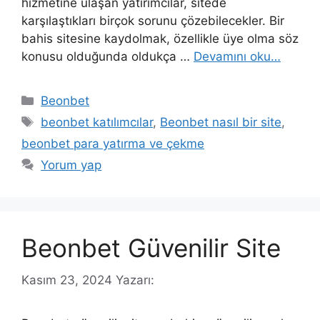
hizmetine ulaşan yatırımcılar, sitede
karşılaştıkları birçok sorunu çözebilecekler. Bir
bahis sitesine kaydolmak, özellikle üye olma söz
konusu olduğunda oldukça …
Devamını oku…
Kategoriler
Beonbet
Etiketler
beonbet katılımcılar
,
Beonbet nasıl bir site
,
beonbet para yatırma ve çekme
Yorum yap
Beonbet Güvenilir Site
Kasım 23, 2024
Yazarı: