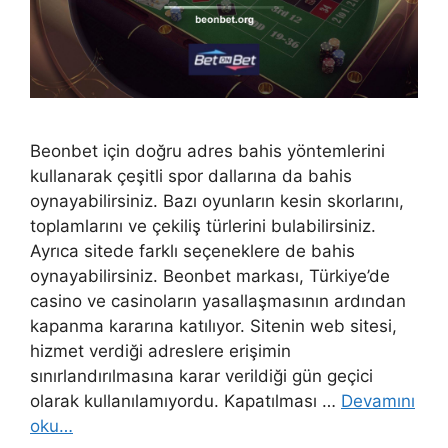
Beonbet için doğru adres bahis yöntemlerini
kullanarak çeşitli spor dallarına da bahis
oynayabilirsiniz. Bazı oyunların kesin skorlarını,
toplamlarını ve çekiliş türlerini bulabilirsiniz.
Ayrıca sitede farklı seçeneklere de bahis
oynayabilirsiniz. Beonbet markası, Türkiye’de
casino ve casinoların yasallaşmasının ardından
kapanma kararına katılıyor. Sitenin web sitesi,
hizmet verdiği adreslere erişimin
sınırlandırılmasına karar verildiği gün geçici
olarak kullanılamıyordu. Kapatılması …
Devamını
oku…