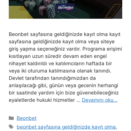
Beonbet sayfasına geldiğinizde kayıt olma kayıt
sayfasına geldiğinizde kayıt olma veya siteye
giriş yapma seçeneğiniz vardır. Programa erişimi
kısıtlayan uzun süredir devam eden engel
nihayet kaldırıldı ve katılımcıların haftada bir
veya iki oturuma katılmasına olanak tanındı.
Devlet tarafından tanındığımızdan da
anlaşılacağı gibi, günün veya gecenin herhangi
bir saatinde yardım için bize güvenebileceğiniz
eyaletlerde hukuki hizmetler …
Devamını oku…
Kategoriler
Beonbet
Etiketler
beonbet sayfasına geldiğinizde kayıt olma
,