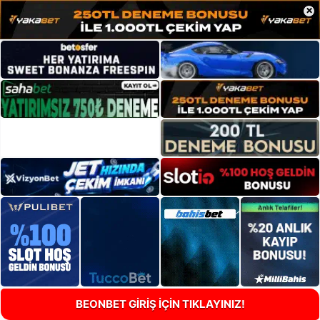
×
BEONBET GİRİŞ İÇİN TIKLAYINIZ!