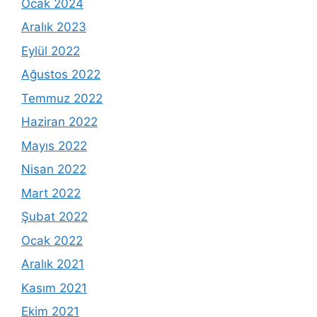
Ocak 2024
Aralık 2023
Eylül 2022
Ağustos 2022
Temmuz 2022
Haziran 2022
Mayıs 2022
Nisan 2022
Mart 2022
Şubat 2022
Ocak 2022
Aralık 2021
Kasım 2021
Ekim 2021