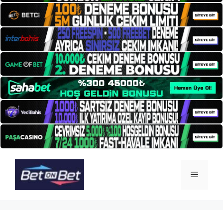
İçeriğe
atla
Menü