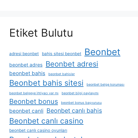
Etiket Bulutu
Beonbet
adresi beonbet
bahis sitesi beonbet
Beonbet adresi
beonbet adres
beonbet bahis
beonbet bahisler
Beonbet bahis sitesi
beonbet belge koruması
beonbet belgeye i̇htiyacı var mı
beonbet bilgi paylaşımı
Beonbet bonus
beonbet bonus başvurusu
Beonbet canlı bahis
beonbet canli
Beonbet canlı casino
beonbet canlı casino oyunları