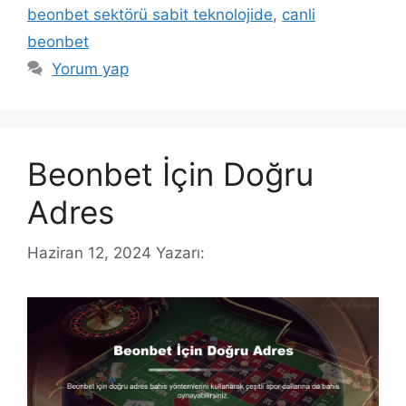
beonbet sektörü sabit teknolojide
,
canli
beonbet
Yorum yap
Beonbet İçin Doğru
Adres
Haziran 12, 2024
Yazarı: