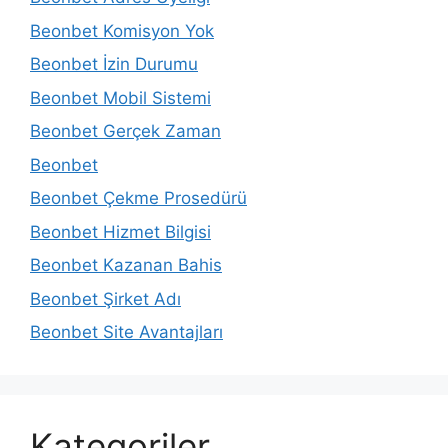
Beonbet Komisyon Yok
Beonbet İzin Durumu
Beonbet Mobil Sistemi
Beonbet Gerçek Zaman
Beonbet
Beonbet Çekme Prosedürü
Beonbet Hizmet Bilgisi
Beonbet Kazanan Bahis
Beonbet Şirket Adı
Beonbet Site Avantajları
Kategoriler