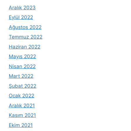
Aralık 2023
Eylül 2022
Ağustos 2022
Temmuz 2022
Haziran 2022
Mayıs 2022
Nisan 2022
Mart 2022
Şubat 2022
Ocak 2022
Aralık 2021
Kasım 2021
Ekim 2021