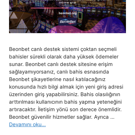
Beonbet canlı destek sistemi çoktan seçmeli
bahisler sürekli olarak daha yüksek ödemeler
sunar. Beonbet canlı destek sitesine erişim
sağlayamıyorsanız, canlı bahis esnasında
Beonbet şikayetlerine nasıl katılacağınız
konusunda hızlı bilgi almak için yeni giriş adresi
üzerinden giriş yapabilirsiniz. Bahis olasılığının
arttırılması kullanıcının bahis yapma yeteneğini
artıracaktır. İletişim yönü son derece önemlidir.
Beonbet güvenilir hizmetler sağlar. Ayrıca …
Devamını oku…