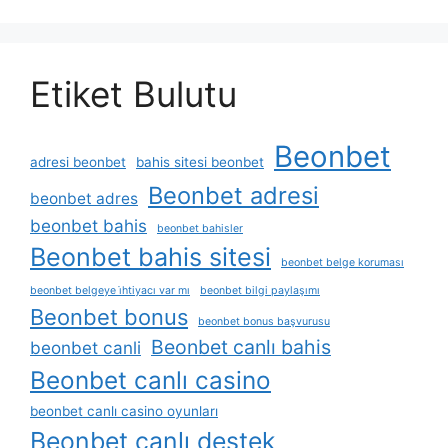
Etiket Bulutu
Beonbet
adresi beonbet
bahis sitesi beonbet
Beonbet adresi
beonbet adres
beonbet bahis
beonbet bahisler
Beonbet bahis sitesi
beonbet belge koruması
beonbet belgeye i̇htiyacı var mı
beonbet bilgi paylaşımı
Beonbet bonus
beonbet bonus başvurusu
Beonbet canlı bahis
beonbet canli
Beonbet canlı casino
beonbet canlı casino oyunları
Beonbet canlı destek