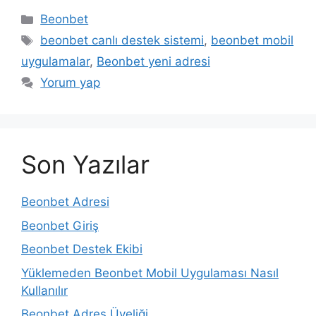
Kategoriler
Beonbet
Etiketler
beonbet canlı destek sistemi
,
beonbet mobil
uygulamalar
,
Beonbet yeni adresi
Yorum yap
Son Yazılar
Beonbet Adresi
Beonbet Giriş
Beonbet Destek Ekibi
Yüklemeden Beonbet Mobil Uygulaması Nasıl
Kullanılır
Beonbet Adres Üyeliği