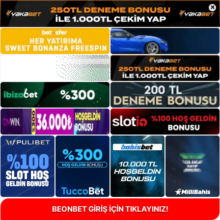
×
BEONBET GİRİŞ İÇİN TIKLAYINIZ!