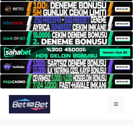
İçeriğe
atla
Menü