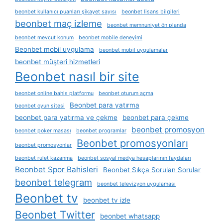
beonbet kullanıcı puanları şikayet sayısı
beonbet lisans bilgileri
beonbet maç izleme
beonbet memnuniyet ön planda
beonbet mevcut konum
beonbet mobile deneyimi
Beonbet mobil uygulama
beonbet mobil uygulamalar
beonbet müşteri hizmetleri
Beonbet nasıl bir site
beonbet online bahis platformu
beonbet oturum açma
Beonbet para yatırma
beonbet oyun sitesi
beonbet para yatırma ve çekme
beonbet para çekme
beonbet promosyon
beonbet poker masası
beonbet programlar
Beonbet promosyonları
beonbet promosyonlar
beonbet rulet kazanma
beonbet sosyal medya hesaplarının faydaları
Beonbet Spor Bahisleri
Beonbet Sıkça Sorulan Sorular
beonbet telegram
beonbet televizyon uygulaması
Beonbet tv
beonbet tv izle
Beonbet Twitter
beonbet whatsapp