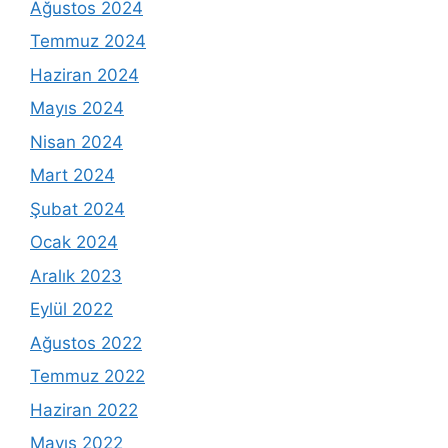
Ağustos 2024
Temmuz 2024
Haziran 2024
Mayıs 2024
Nisan 2024
Mart 2024
Şubat 2024
Ocak 2024
Aralık 2023
Eylül 2022
Ağustos 2022
Temmuz 2022
Haziran 2022
Mayıs 2022