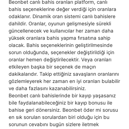
Beonbet canlı bahis oranları platform, canlı
bahis seçeneklerine değer verdiği için oranlara
odaklanır. Dinamik oran sistemi canlı bahislere
dahildir. Oranlar, oyunun gelişmesiyle sürekli
güncellenecek ve kullanıcılar her zaman daha
yüksek oranlara bahis yapma fırsatına sahip
olacak. Bahis seçeneklerinin geliştirilmesinde
sorun olduğunda, seçenekler değiştirildiği için
oranlar hemen değiştirilecektir. Veya oranları
etkileyen başka bir seçenek de maçın
dakikalarıdır. Takip ettiğiniz savaşların oranlarını
gözlemleyerek her zaman en iyi oranları bulabilir
ve daha fazlasını kazanabilirsiniz.
Beonbet canlı bahislerinde bir kayıp yaşasanız
bile faydalanabileceğiniz bir kayıp bonusu ile
bahise geri dönersiniz. Beonbet öder mi sorusu
en sık sorulan sorulardan biri olduğu için bu
sorunun cevabını bugün sizlere iletmek