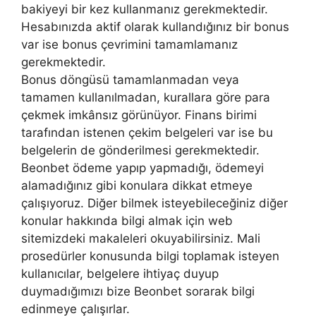
bakiyeyi bir kez kullanmanız gerekmektedir.
Hesabınızda aktif olarak kullandığınız bir bonus
var ise bonus çevrimini tamamlamanız
gerekmektedir.
Bonus döngüsü tamamlanmadan veya
tamamen kullanılmadan, kurallara göre para
çekmek imkânsız görünüyor. Finans birimi
tarafından istenen çekim belgeleri var ise bu
belgelerin de gönderilmesi gerekmektedir.
Beonbet ödeme yapıp yapmadığı, ödemeyi
alamadığınız gibi konulara dikkat etmeye
çalışıyoruz. Diğer bilmek isteyebileceğiniz diğer
konular hakkında bilgi almak için web
sitemizdeki makaleleri okuyabilirsiniz. Mali
prosedürler konusunda bilgi toplamak isteyen
kullanıcılar, belgelere ihtiyaç duyup
duymadığımızı bize Beonbet sorarak bilgi
edinmeye çalışırlar.