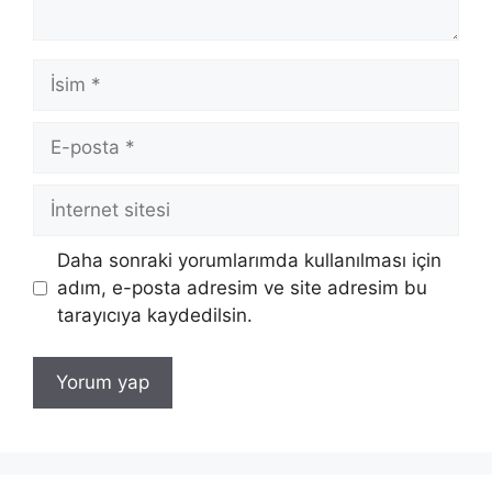
İsim
E-
posta
İnternet
sitesi
Daha sonraki yorumlarımda kullanılması için
adım, e-posta adresim ve site adresim bu
tarayıcıya kaydedilsin.