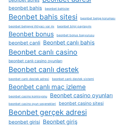
beonbet adres
beonbet bahis
beonbet bahisler
Beonbet bahis sitesi
beonbet belge koruması
beonbet belgeye i̇htiyacı var mı
beonbet bilgi paylaşımı
Beonbet bonus
beonbet bonus başvurusu
Beonbet canlı bahis
beonbet canli
Beonbet canlı casino
beonbet canlı casino oyunları
Beonbet canlı destek
beonbet canlı destek adresi
beonbet canlı destek sistemi
Beonbet canlı maç izleme
Beonbet casino oyunları
beonbet casino komisyonu
beonbet casino sitesi
beonbet casino oyun seçenekleri
Beonbet gerçek adresi
Beonbet giriş
beonbet girisi