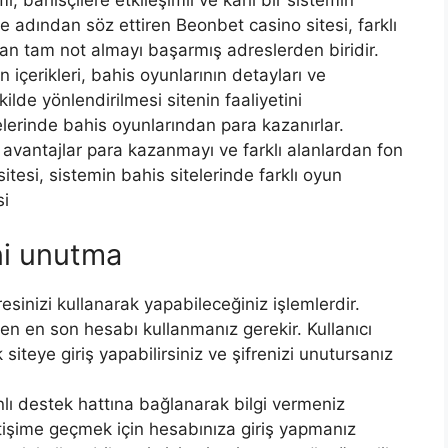
e adından söz ettiren Beonbet casino sitesi, farklı
dan tam not almayı başarmış adreslerden biridir.
n içerikleri, bahis oyunlarının detayları ve
ekilde yönlendirilmesi sitenin faaliyetini
telerinde bahis oyunlarından para kazanırlar.
avantajlar para kazanmayı ve farklı alanlardan fon
itesi, sistemin bahis sitelerinde farklı oyun
si
ni unutma
inizi kullanarak yapabileceğiniz işlemlerdir.
n en son hesabı kullanmanız gerekir. Kullanıcı
siteye giriş yapabilirsiniz ve şifrenizi unutursanız
nlı destek hattına bağlanarak bilgi vermeniz
letişime geçmek için hesabınıza giriş yapmanız