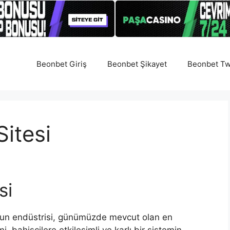
Beonbet Giriş
Beonbet Şikayet
Beonbet Tw
itesi
si
un endüstrisi, günümüzde mevcut olan en
i, bahisçilere etkileşimli ve karlı bir sistemin