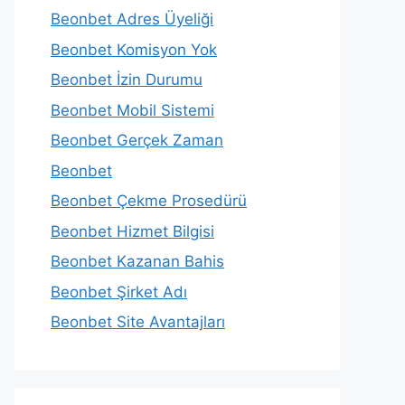
Beonbet Adres Üyeliği
Beonbet Komisyon Yok
Beonbet İzin Durumu
Beonbet Mobil Sistemi
Beonbet Gerçek Zaman
Beonbet
Beonbet Çekme Prosedürü
Beonbet Hizmet Bilgisi
Beonbet Kazanan Bahis
Beonbet Şirket Adı
Beonbet Site Avantajları