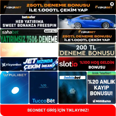
×
BEONBET GİRİŞ İÇİN TIKLAYINIZ!