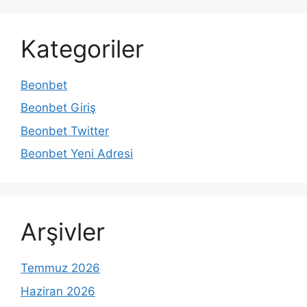
Kategoriler
Beonbet
Beonbet Giriş
Beonbet Twitter
Beonbet Yeni Adresi
Arşivler
Temmuz 2026
Haziran 2026