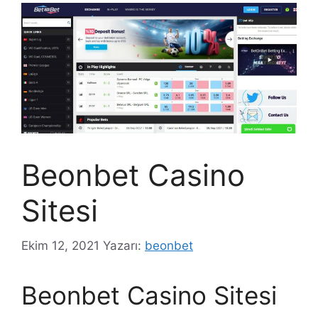
Beonbet Casino
Sitesi
Ekim 12, 2021
Yazarı:
beonbet
Beonbet Casino Sitesi