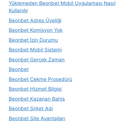
Yüklemeden Beonbet Mobil Uygulaması Nasıl
Kullanılır
Beonbet Adres Üyeliği
Beonbet Komisyon Yok
Beonbet İzin Durumu
Beonbet Mobil Sistemi
Beonbet Gerçek Zaman
Beonbet
Beonbet Çekme Prosedürü
Beonbet Hizmet Bilgisi
Beonbet Kazanan Bahis
Beonbet Şirket Adı
Beonbet Site Avantajları