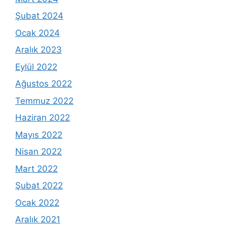
Şubat 2024
Ocak 2024
Aralık 2023
Eylül 2022
Ağustos 2022
Temmuz 2022
Haziran 2022
Mayıs 2022
Nisan 2022
Mart 2022
Şubat 2022
Ocak 2022
Aralık 2021