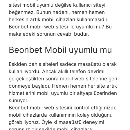
sitesi mobil uyumlu değilse kullanıcı siteyi
beğenmez. Bunun nedeni, hemen hemen
herkesin artık mobil cihazları kullanmasıdır.
Beonbet mobil web sitesi ile uyumlu mu? Bu
makaledeki sorunun cevabı budur.
Beonbet Mobil uyumlu mu
Eskiden bahis siteleri sadece masaüstü olarak
kullanılıyordu. Ancak akıllı telefon devrimi
gerçekleştikten sonra mobil web sitelerine geri
dönmeye başladı. Hemen hemen her site artık
hizmetlerini mobil uyumlu bir altyapı üzerinden
sunuyor.
Beonbet mobil web sitesini kontrol ettiğimizde
mobil cihazlarda kullanımının kolay olduğunu
görebiliyoruz. Öyle ki masaüstü deneyimi
sorunsuz bir şekilde mobil cihazlara