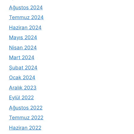
Ağustos 2024
Temmuz 2024
Haziran 2024
Mayıs 2024
Nisan 2024
Mart 2024
Şubat 2024
Ocak 2024
Aralık 2023
Eylül 2022
Ağustos 2022
Temmuz 2022
Haziran 2022