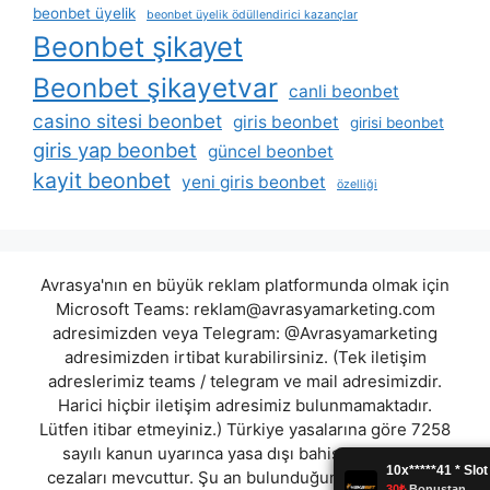
beonbet üyelik
beonbet üyelik ödüllendirici kazançlar
Beonbet şikayet
Beonbet şikayetvar
canli beonbet
casino sitesi beonbet
giris beonbet
girisi beonbet
giris yap beonbet
güncel beonbet
kayit beonbet
yeni giris beonbet
özelliği
Avrasya'nın en büyük reklam platformunda olmak için
Microsoft Teams:
reklam@avrasyamarketing.com
adresimizden veya Telegram: @Avrasyamarketing
adresimizden irtibat kurabilirsiniz. (Tek iletişim
adreslerimiz teams / telegram ve mail adresimizdir.
Harici hiçbir iletişim adresimiz bulunmamaktadır.
Lütfen itibar etmeyiniz.) Türkiye yasalarına göre 7258
sayılı kanun uyarınca yasa dışı bahis oynamanın
cezaları mevcuttur. Şu an bulunduğunuz site hiç bir