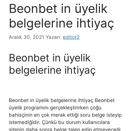
Beonbet in üyelik
belgelerine ihtiyaç
Aralık 30, 2021
Yazarı:
editor2
Beonbet in üyelik
belgelerine ihtiyaç
Beonbet in üyelik belgelerine ihtiyaç Beonbet
üyelik programını gerçekleştirirken çoğu
bahisçinin en çok merak ettiği soru belge isteyip
istemediğidir. Çünkü bu durum kullanıcılara
sitenin daha sonra belge talep edip etmeyeceği