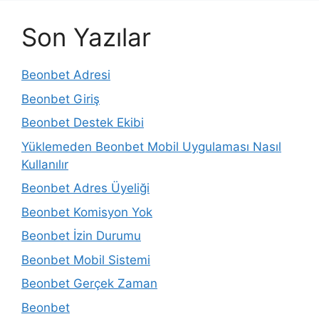
Son Yazılar
Beonbet Adresi
Beonbet Giriş
Beonbet Destek Ekibi
Yüklemeden Beonbet Mobil Uygulaması Nasıl
Kullanılır
Beonbet Adres Üyeliği
Beonbet Komisyon Yok
Beonbet İzin Durumu
Beonbet Mobil Sistemi
Beonbet Gerçek Zaman
Beonbet