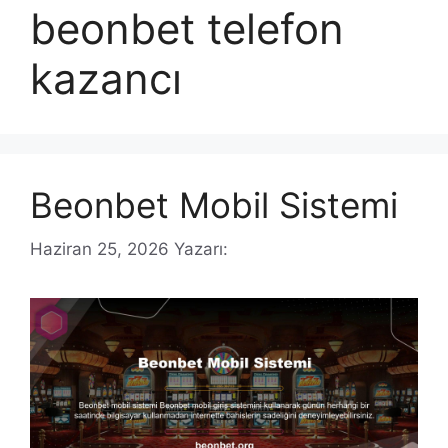
beonbet telefon
kazancı
Beonbet Mobil Sistemi
Haziran 25, 2026
Yazarı: