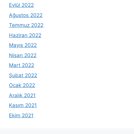
Eylül 2022
Ağustos 2022
Temmuz 2022
Haziran 2022
Mayıs 2022
Nisan 2022
Mart 2022
Şubat 2022
Ocak 2022
Aralık 2021
Kasım 2021
Ekim 2021