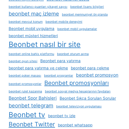
beonbet kullanıcı puanları şikayet sayısı
beonbet lisans bilgileri
beonbet maç izleme
beonbet memnuniyet ön planda
beonbet mevcut konum
beonbet mobile deneyimi
Beonbet mobil uygulama
beonbet mobil uygulamalar
beonbet müşteri hizmetleri
Beonbet nasıl bir site
beonbet online bahis platformu
beonbet oturum açma
Beonbet para yatırma
beonbet oyun sitesi
beonbet para yatırma ve çekme
beonbet para çekme
beonbet promosyon
beonbet poker masası
beonbet programlar
Beonbet promosyonları
beonbet promosyonlar
beonbet rulet kazanma
beonbet sosyal medya hesaplarının faydaları
Beonbet Spor Bahisleri
Beonbet Sıkça Sorulan Sorular
beonbet telegram
beonbet televizyon uygulaması
Beonbet tv
beonbet tv izle
Beonbet Twitter
beonbet whatsapp