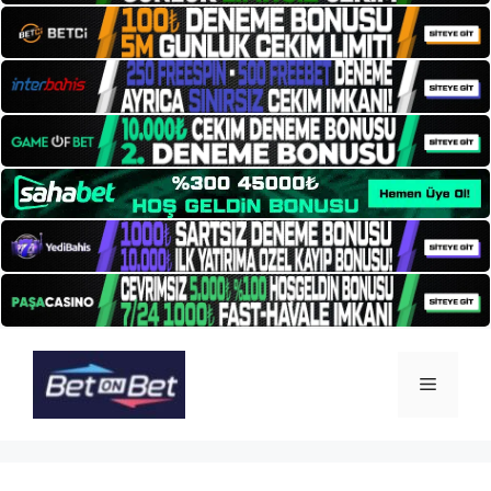
İçeriğe
atla
Menü