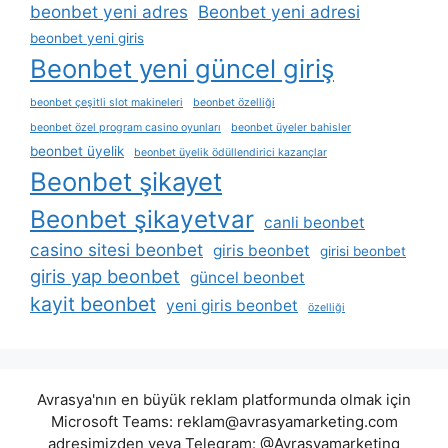
beonbet yeni adres
Beonbet yeni adresi
beonbet yeni giris
Beonbet yeni güncel giriş
beonbet çeşitli slot makineleri
beonbet özelliği
beonbet özel program casino oyunları
beonbet üyeler bahisler
beonbet üyelik
beonbet üyelik ödüllendirici kazançlar
Beonbet şikayet
Beonbet şikayetvar
canli beonbet
casino sitesi beonbet
giris beonbet
girisi beonbet
giris yap beonbet
güncel beonbet
kayit beonbet
yeni giris beonbet
özelliği
Avrasya'nın en büyük reklam platformunda olmak için
Microsoft Teams:
reklam@avrasyamarketing.com
adresimizden veya Telegram: @Avrasyamarketing