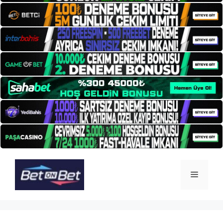
İçeriğe
atla
Menü