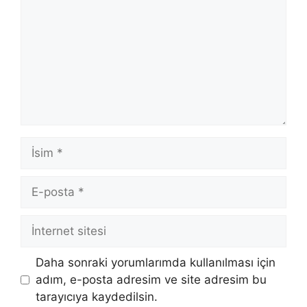
İsim
E-
posta
İnternet
sitesi
Daha sonraki yorumlarımda kullanılması için
adım, e-posta adresim ve site adresim bu
tarayıcıya kaydedilsin.