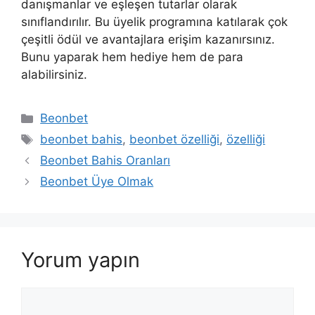
danışmanlar ve eşleşen tutarlar olarak
sınıflandırılır. Bu üyelik programına katılarak çok
çeşitli ödül ve avantajlara erişim kazanırsınız.
Bunu yaparak hem hediye hem de para
alabilirsiniz.
Kategoriler
Beonbet
Etiketler
beonbet bahis
,
beonbet özelliği
,
özelliği
Yazı
Beonbet Bahis Oranları
dolaşımı
Beonbet Üye Olmak
Yorum yapın
Yorum