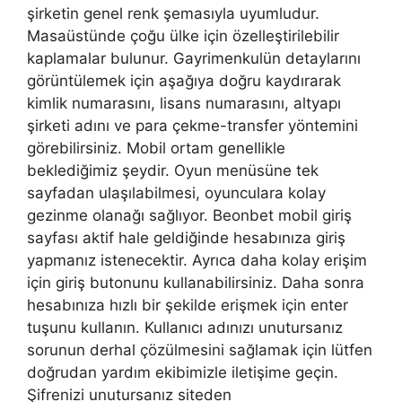
şirketin genel renk şemasıyla uyumludur.
Masaüstünde çoğu ülke için özelleştirilebilir
kaplamalar bulunur. Gayrimenkulün detaylarını
görüntülemek için aşağıya doğru kaydırarak
kimlik numarasını, lisans numarasını, altyapı
şirketi adını ve para çekme-transfer yöntemini
görebilirsiniz. Mobil ortam genellikle
beklediğimiz şeydir. Oyun menüsüne tek
sayfadan ulaşılabilmesi, oyunculara kolay
gezinme olanağı sağlıyor. Beonbet mobil giriş
sayfası aktif hale geldiğinde hesabınıza giriş
yapmanız istenecektir. Ayrıca daha kolay erişim
için giriş butonunu kullanabilirsiniz. Daha sonra
hesabınıza hızlı bir şekilde erişmek için enter
tuşunu kullanın. Kullanıcı adınızı unutursanız
sorunun derhal çözülmesini sağlamak için lütfen
doğrudan yardım ekibimizle iletişime geçin.
Şifrenizi unutursanız siteden