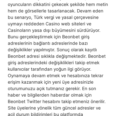
oyuncuların dikkatini çekecek şekilde hem metin
hem de görsellerle tasarlanacak. Devam eden
bu senaryo, Türk vergi ve yasal çerçevesine
uymayı reddeden Casino web siteleri ve
Casinoların yasa dışı büyümesini sürdürüyor.
Bunu gerçekleştirmek için Beonbet giriş
adreslerinin bağlantı adreslerinde bazı
değişiklikler yapılmıştır. Sonuç olarak kayıtlı
Beonbet adresi sıklıkla değişmektedir. Beonbet
giriş adreslerindeki değişiklikleri takip etmek
kullanıcılar tarafından yoğun ilgi görüyor.
Oynamaya devam etmek ve hesabınıza tekrar
erişim kazanmak için yeni üye adresinizle
oturumunuzu açık tutmanız gerekir. En son
haber ve bilgilerden haberdar olmak için
Beonbet Twitter hesabını takip etmeniz önerilir.
Site üyelerine yönelik tüm güncel adresler ve
acil durum bildirimleri bu platformda