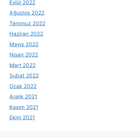
Eylül 2022
Ağustos 2022
Temmuz 2022
Haziran 2022
Mayıs 2022
Nisan 2022
Mart 2022
Şubat 2022
Ocak 2022
Aralık 2021
Kasım 2021
Ekim 2021