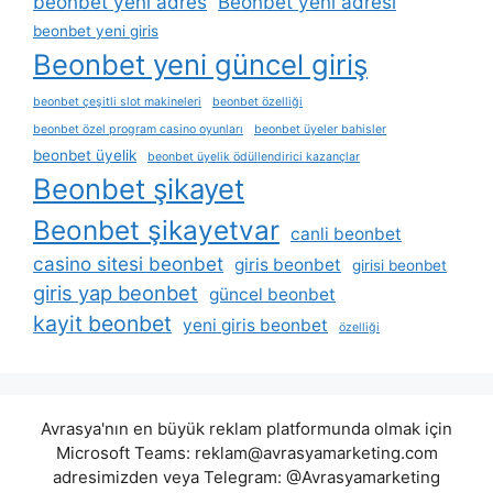
beonbet yeni adres
Beonbet yeni adresi
beonbet yeni giris
Beonbet yeni güncel giriş
beonbet çeşitli slot makineleri
beonbet özelliği
beonbet özel program casino oyunları
beonbet üyeler bahisler
beonbet üyelik
beonbet üyelik ödüllendirici kazançlar
Beonbet şikayet
Beonbet şikayetvar
canli beonbet
casino sitesi beonbet
giris beonbet
girisi beonbet
giris yap beonbet
güncel beonbet
kayit beonbet
yeni giris beonbet
özelliği
Avrasya'nın en büyük reklam platformunda olmak için
Microsoft Teams:
reklam@avrasyamarketing.com
adresimizden veya Telegram: @Avrasyamarketing