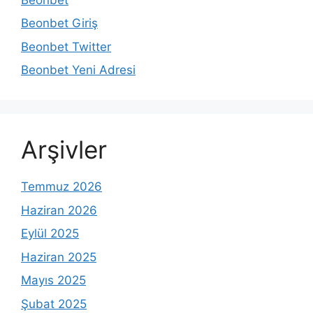
Beonbet Giriş
Beonbet Twitter
Beonbet Yeni Adresi
Arşivler
Temmuz 2026
Haziran 2026
Eylül 2025
Haziran 2025
Mayıs 2025
Şubat 2025