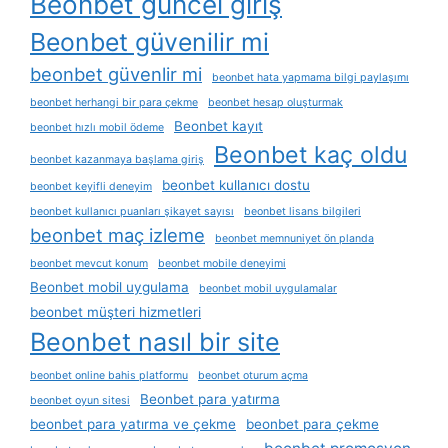
Beonbet güncel giriş
Beonbet güvenilir mi
beonbet güvenlir mi
beonbet hata yapmama bilgi paylaşımı
beonbet herhangi bir para çekme
beonbet hesap oluşturmak
Beonbet kayıt
beonbet hızlı mobil ödeme
Beonbet kaç oldu
beonbet kazanmaya başlama giriş
beonbet kullanıcı dostu
beonbet keyifli deneyim
beonbet kullanıcı puanları şikayet sayısı
beonbet lisans bilgileri
beonbet maç izleme
beonbet memnuniyet ön planda
beonbet mevcut konum
beonbet mobile deneyimi
Beonbet mobil uygulama
beonbet mobil uygulamalar
beonbet müşteri hizmetleri
Beonbet nasıl bir site
beonbet online bahis platformu
beonbet oturum açma
Beonbet para yatırma
beonbet oyun sitesi
beonbet para yatırma ve çekme
beonbet para çekme