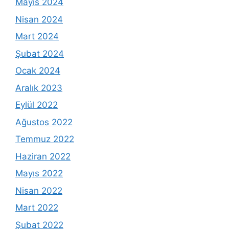
Mayıs 2024
Nisan 2024
Mart 2024
Şubat 2024
Ocak 2024
Aralık 2023
Eylül 2022
Ağustos 2022
Temmuz 2022
Haziran 2022
Mayıs 2022
Nisan 2022
Mart 2022
Şubat 2022