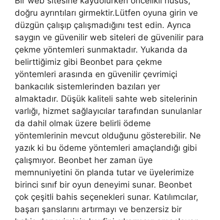
Bir web sitesine kaydolurken öncelikli husus,
doğru ayrıntıları girmektir.Lütfen oyuna girin ve
düzgün çalışıp çalışmadığını test edin. Ayrıca
saygın ve güvenilir web siteleri de güvenilir para
çekme yöntemleri sunmaktadır. Yukarıda da
belirttiğimiz gibi Beonbet para çekme
yöntemleri arasında en güvenilir çevrimiçi
bankacılık sistemlerinden bazıları yer
almaktadır. Düşük kaliteli sahte web sitelerinin
varlığı, hizmet sağlayıcılar tarafından sunulanlar
da dahil olmak üzere belirli ödeme
yöntemlerinin mevcut olduğunu gösterebilir. Ne
yazık ki bu ödeme yöntemleri amaçlandığı gibi
çalışmıyor. Beonbet her zaman üye
memnuniyetini ön planda tutar ve üyelerimize
birinci sınıf bir oyun deneyimi sunar. Beonbet
çok çeşitli bahis seçenekleri sunar. Katılımcılar,
başarı şanslarını artırmayı ve benzersiz bir