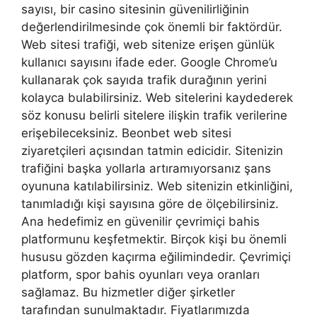
sayısı, bir casino sitesinin güvenilirliğinin
değerlendirilmesinde çok önemli bir faktördür.
Web sitesi trafiği, web sitenize erişen günlük
kullanıcı sayısını ifade eder. Google Chrome’u
kullanarak çok sayıda trafik durağının yerini
kolayca bulabilirsiniz. Web sitelerini kaydederek
söz konusu belirli sitelere ilişkin trafik verilerine
erişebileceksiniz. Beonbet web sitesi
ziyaretçileri açısından tatmin edicidir. Sitenizin
trafiğini başka yollarla artıramıyorsanız şans
oyununa katılabilirsiniz. Web sitenizin etkinliğini,
tanımladığı kişi sayısına göre de ölçebilirsiniz.
Ana hedefimiz en güvenilir çevrimiçi bahis
platformunu keşfetmektir. Birçok kişi bu önemli
hususu gözden kaçırma eğilimindedir. Çevrimiçi
platform, spor bahis oyunları veya oranları
sağlamaz. Bu hizmetler diğer şirketler
tarafından sunulmaktadır. Fiyatlarımızda