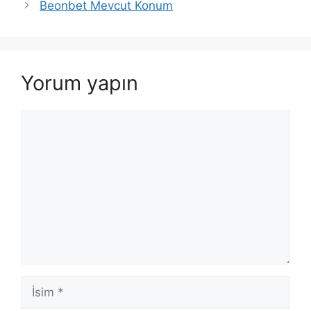
Beonbet Mevcut Konum
Yorum yapın
Yorum
İsim