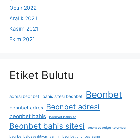
Ocak 2022
Aralık 2021
Kasım 2021
Ekim 2021
Etiket Bulutu
Beonbet
adresi beonbet
bahis sitesi beonbet
Beonbet adresi
beonbet adres
beonbet bahis
beonbet bahisler
Beonbet bahis sitesi
beonbet belge koruması
beonbet belgeye i̇htiyacı var mı
beonbet bilgi paylaşımı