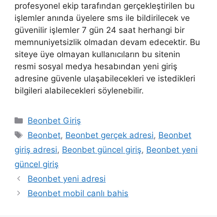
profesyonel ekip tarafından gerçekleştirilen bu
işlemler anında üyelere sms ile bildirilecek ve
güvenilir işlemler 7 gün 24 saat herhangi bir
memnuniyetsizlik olmadan devam edecektir. Bu
siteye üye olmayan kullanıcıların bu sitenin
resmi sosyal medya hesabından yeni giriş
adresine güvenle ulaşabilecekleri ve istedikleri
bilgileri alabilecekleri söylenebilir.
Kategoriler
Beonbet Giriş
Etiketler
Beonbet
,
Beonbet gerçek adresi
,
Beonbet
giriş adresi
,
Beonbet güncel giriş
,
Beonbet yeni
güncel giriş
Yazı
Beonbet yeni adresi
dolaşımı
Beonbet mobil canlı bahis