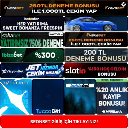
×
BEONBET GİRİŞ İÇİN TIKLAYINIZ!