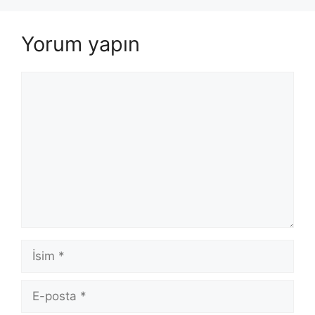
Yorum yapın
Yorum
İsim
E-
posta