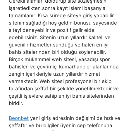
Gerekli alanları doldurup site sözleşmesini
işaretledikten sonra kayıt işlemi başarıyla
tamamlanır. Kısa sürede siteye giriş yapabilir,
sitenin sağladığı hoş geldin bonusu sayesinde
siteyi deneyebilir ve pozitif gelir elde
edebilirsiniz. Sitenin uzun yıllardır kaliteli ve
güvenilir hizmetler sunduğu ve halen en iyi
bahis sitelerinden biri olduğu söylenebilir.
Birçok mükemmel web sitesi, yasadışı spor
bahisleri ve çevrimiçi kumarhaneler alanlarında
zengin içerikleriyle uzun yıllardır hizmet
vermektedir. Web sitesi profesyonel bir ekip
tarafından şeffaf bir şekilde yönetilmektedir ve
çeşitli işlevlere sahip en iyi bahis sitelerinden
biridir.
Beonbet
yeni giriş adresinin değişimi de hızlı ve
şeffaftır ve bu bilgiler üyenin cep telefonuna