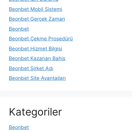
Beonbet Mobil Sistemi
Beonbet Gerçek Zaman
Beonbet
Beonbet Çekme Prosedürü
Beonbet Hizmet Bilgisi
Beonbet Kazanan Bahis
Beonbet Şirket Adı
Beonbet Site Avantajları
Kategoriler
Beonbet