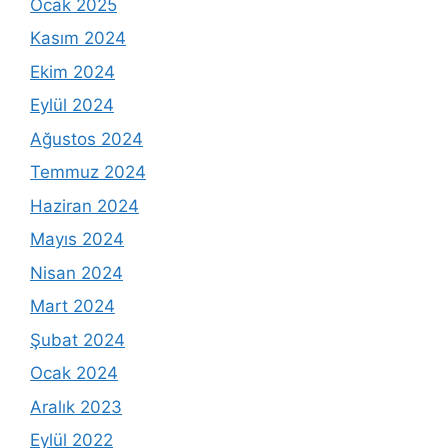
Ocak 2025
Kasım 2024
Ekim 2024
Eylül 2024
Ağustos 2024
Temmuz 2024
Haziran 2024
Mayıs 2024
Nisan 2024
Mart 2024
Şubat 2024
Ocak 2024
Aralık 2023
Eylül 2022