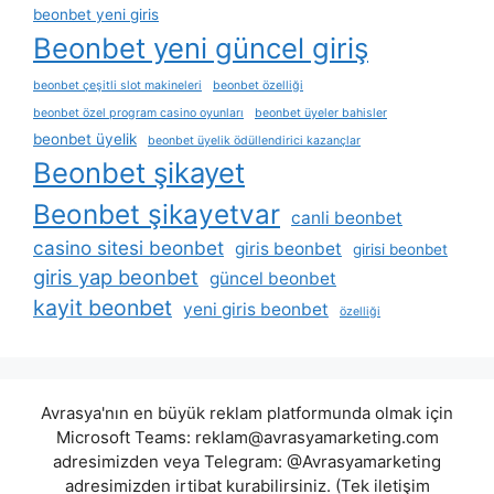
beonbet yeni giris
Beonbet yeni güncel giriş
beonbet çeşitli slot makineleri
beonbet özelliği
beonbet özel program casino oyunları
beonbet üyeler bahisler
beonbet üyelik
beonbet üyelik ödüllendirici kazançlar
Beonbet şikayet
Beonbet şikayetvar
canli beonbet
casino sitesi beonbet
giris beonbet
girisi beonbet
giris yap beonbet
güncel beonbet
kayit beonbet
yeni giris beonbet
özelliği
Avrasya'nın en büyük reklam platformunda olmak için
Microsoft Teams:
reklam@avrasyamarketing.com
adresimizden veya Telegram: @Avrasyamarketing
adresimizden irtibat kurabilirsiniz. (Tek iletişim