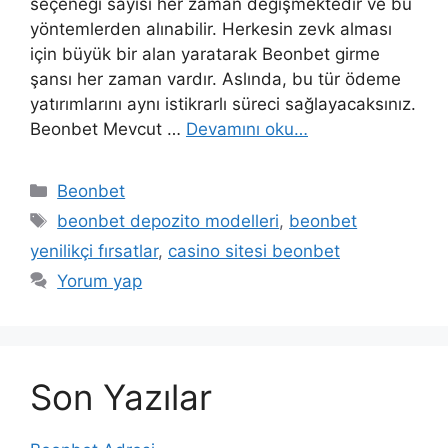
seçeneği sayısı her zaman değişmektedir ve bu
yöntemlerden alınabilir. Herkesin zevk alması
için büyük bir alan yaratarak Beonbet girme
şansı her zaman vardır. Aslında, bu tür ödeme
yatırımlarını aynı istikrarlı süreci sağlayacaksınız.
Beonbet Mevcut …
Devamını oku…
Kategoriler
Beonbet
Etiketler
beonbet depozito modelleri
,
beonbet
yenilikçi fırsatlar
,
casino sitesi beonbet
Yorum yap
Son Yazılar