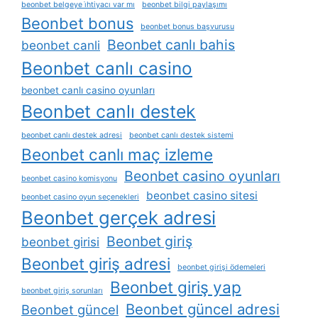
beonbet belgeye i̇htiyacı var mı
beonbet bilgi paylaşımı
Beonbet bonus
beonbet bonus başvurusu
Beonbet canlı bahis
beonbet canli
Beonbet canlı casino
beonbet canlı casino oyunları
Beonbet canlı destek
beonbet canlı destek adresi
beonbet canlı destek sistemi
Beonbet canlı maç izleme
Beonbet casino oyunları
beonbet casino komisyonu
beonbet casino sitesi
beonbet casino oyun seçenekleri
Beonbet gerçek adresi
Beonbet giriş
beonbet girisi
Beonbet giriş adresi
beonbet girişi ödemeleri
Beonbet giriş yap
beonbet giriş sorunları
Beonbet güncel adresi
Beonbet güncel