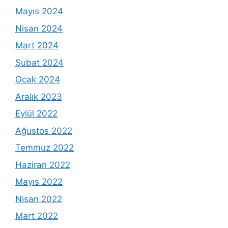
Mayıs 2024
Nisan 2024
Mart 2024
Şubat 2024
Ocak 2024
Aralık 2023
Eylül 2022
Ağustos 2022
Temmuz 2022
Haziran 2022
Mayıs 2022
Nisan 2022
Mart 2022