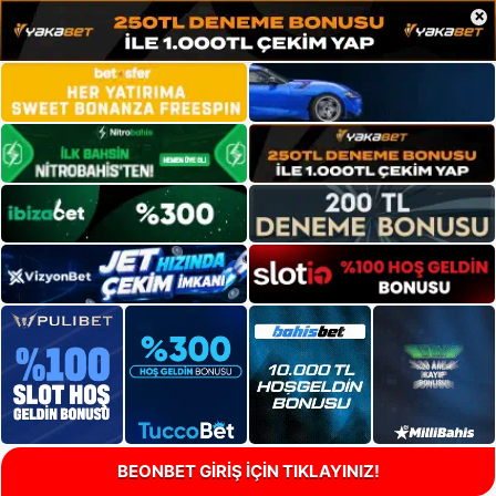
×
BEONBET GİRİŞ İÇİN TIKLAYINIZ!