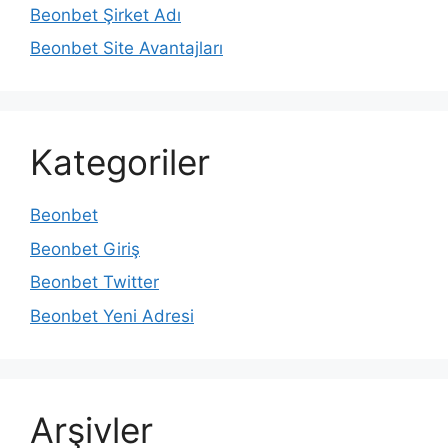
Beonbet Şirket Adı
Beonbet Site Avantajları
Kategoriler
Beonbet
Beonbet Giriş
Beonbet Twitter
Beonbet Yeni Adresi
Arşivler