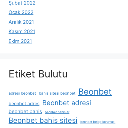
Şubat 2022
Ocak 2022
Aralık 2021
Kasım 2021
Ekim 2021
Etiket Bulutu
Beonbet
adresi beonbet
bahis sitesi beonbet
Beonbet adresi
beonbet adres
beonbet bahis
beonbet bahisler
Beonbet bahis sitesi
beonbet belge koruması