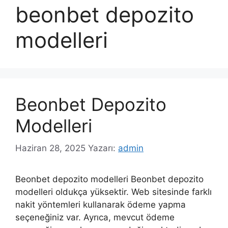
beonbet depozito
modelleri
Beonbet Depozito
Modelleri
Haziran 28, 2025
Yazarı:
admin
Beonbet depozito modelleri Beonbet depozito
modelleri oldukça yüksektir. Web sitesinde farklı
nakit yöntemleri kullanarak ödeme yapma
seçeneğiniz var. Ayrıca, mevcut ödeme