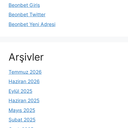
Beonbet Giriş
Beonbet Twitter
Beonbet Yeni Adresi
Arşivler
Temmuz 2026
Haziran 2026
Eylül 2025
Haziran 2025
Mayıs 2025
Şubat 2025