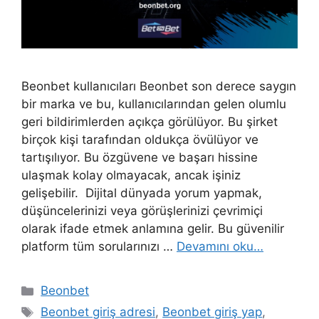
Beonbet kullanıcıları Beonbet son derece saygın
bir marka ve bu, kullanıcılarından gelen olumlu
geri bildirimlerden açıkça görülüyor. Bu şirket
birçok kişi tarafından oldukça övülüyor ve
tartışılıyor. Bu özgüvene ve başarı hissine
ulaşmak kolay olmayacak, ancak işiniz
gelişebilir. Dijital dünyada yorum yapmak,
düşüncelerinizi veya görüşlerinizi çevrimiçi
olarak ifade etmek anlamına gelir. Bu güvenilir
platform tüm sorularınızı …
Devamını oku…
Kategoriler
Beonbet
Etiketler
Beonbet giriş adresi
,
Beonbet giriş yap
,