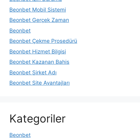
Beonbet Mobil Sistemi
Beonbet Gerçek Zaman
Beonbet
Beonbet Çekme Prosedürü
Beonbet Hizmet Bilgisi
Beonbet Kazanan Bahis
Beonbet Şirket Adı
Beonbet Site Avantajları
Kategoriler
Beonbet