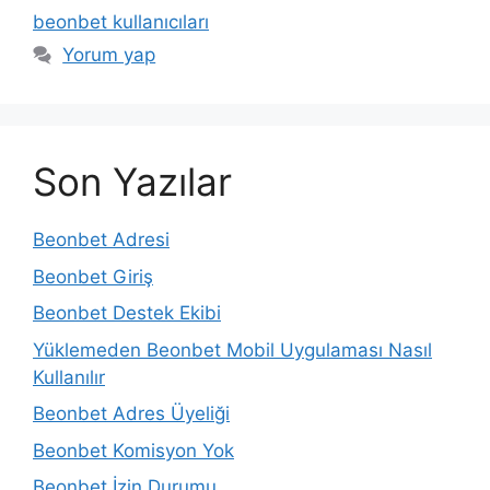
beonbet kullanıcıları
Yorum yap
Son Yazılar
Beonbet Adresi
Beonbet Giriş
Beonbet Destek Ekibi
Yüklemeden Beonbet Mobil Uygulaması Nasıl
Kullanılır
Beonbet Adres Üyeliği
Beonbet Komisyon Yok
Beonbet İzin Durumu