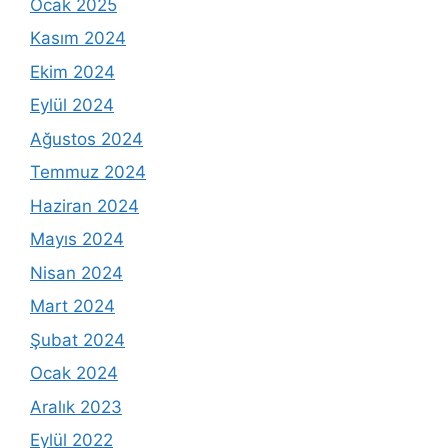
Ocak 2025
Kasım 2024
Ekim 2024
Eylül 2024
Ağustos 2024
Temmuz 2024
Haziran 2024
Mayıs 2024
Nisan 2024
Mart 2024
Şubat 2024
Ocak 2024
Aralık 2023
Eylül 2022