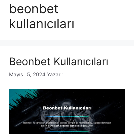
beonbet
kullanıcıları
Beonbet Kullanıcıları
Mayıs 15, 2024
Yazarı: