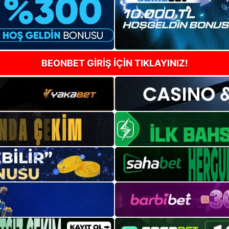
BEONBET GİRİŞ İÇİN TIKLAYINIZ!