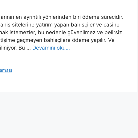
nın en ayrıntılı yönlerinden biri ödeme sürecidir.
ahis sitelerine yatırım yapan bahisçiler ve casino
mak istemezler, bu nedenle güvenilmez ve belirsiz
letişime geçmeyen bahisçilere ödeme yapılır. Ve
iliniyor. Bu …
Devamını oku…
laması