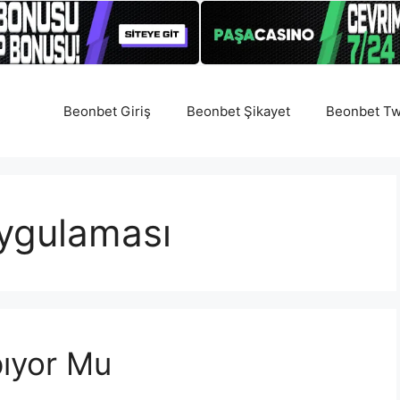
Beonbet Giriş
Beonbet Şikayet
Beonbet Tw
ygulaması
ıyor Mu