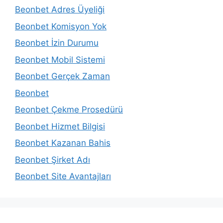
Beonbet Adres Üyeliği
Beonbet Komisyon Yok
Beonbet İzin Durumu
Beonbet Mobil Sistemi
Beonbet Gerçek Zaman
Beonbet
Beonbet Çekme Prosedürü
Beonbet Hizmet Bilgisi
Beonbet Kazanan Bahis
Beonbet Şirket Adı
Beonbet Site Avantajları