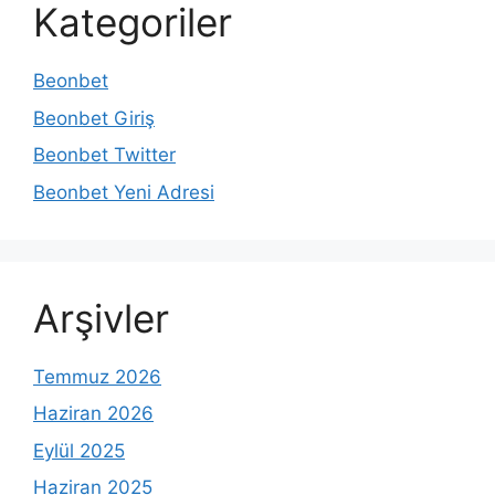
Kategoriler
Beonbet
Beonbet Giriş
Beonbet Twitter
Beonbet Yeni Adresi
Arşivler
Temmuz 2026
Haziran 2026
Eylül 2025
Haziran 2025