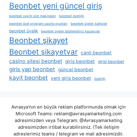
Beonbet yeni güncel giriş
beonbet çeşitli slot makineleri
beonbet özelliği
beonbet özel program casino oyunları
beonbet üyeler bahisler
beonbet üyelik
beonbet üyelik ödüllendirici kazançlar
Beonbet şikayet
Beonbet şikayetvar
canli beonbet
casino sitesi beonbet
giris beonbet
girisi beonbet
giris yap beonbet
güncel beonbet
kayit beonbet
yeni giris beonbet
özelliği
Avrasya'nın en büyük reklam platformunda olmak için
Microsoft Teams:
reklam@avrasyamarketing.com
adresimizden veya Telegram: @Avrasyamarketing
adresimizden irtibat kurabilirsiniz. (Tek iletişim
adreslerimiz teams / telegram ve mail adresimizdir.