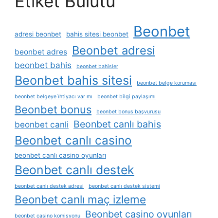
Etiket Bulutu
Beonbet
adresi beonbet
bahis sitesi beonbet
Beonbet adresi
beonbet adres
beonbet bahis
beonbet bahisler
Beonbet bahis sitesi
beonbet belge koruması
beonbet belgeye i̇htiyacı var mı
beonbet bilgi paylaşımı
Beonbet bonus
beonbet bonus başvurusu
Beonbet canlı bahis
beonbet canli
Beonbet canlı casino
beonbet canlı casino oyunları
Beonbet canlı destek
beonbet canlı destek adresi
beonbet canlı destek sistemi
Beonbet canlı maç izleme
Beonbet casino oyunları
beonbet casino komisyonu