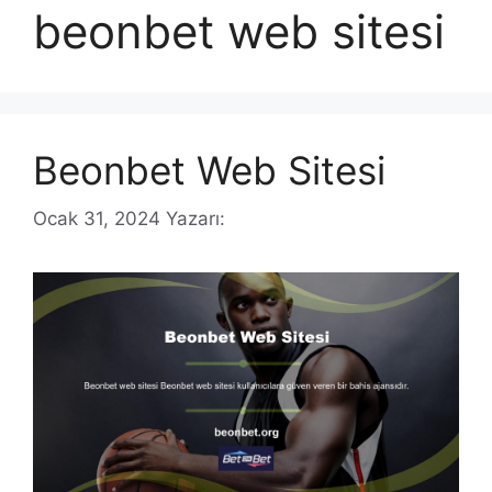
beonbet web sitesi
Beonbet Web Sitesi
Ocak 31, 2024
Yazarı: